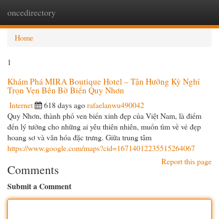
oncedirectory
Togg
navi
Home
1
Khám Phá MIRA Boutique Hotel – Tận Hưởng Kỳ Nghỉ
Trọn Vẹn Bên Bờ Biển Quy Nhơn
Internet
618 days ago
rafaelanwu490042
Quy Nhơn, thành phố ven biển xinh đẹp của Việt Nam, là điểm
đến lý tưởng cho những ai yêu thiên nhiên, muốn tìm về vẻ đẹp
hoang sơ và văn hóa đặc trưng. Giữa trung tâm
https://www.google.com/maps?cid=16714012235515264067
Report this page
Comments
Submit a Comment