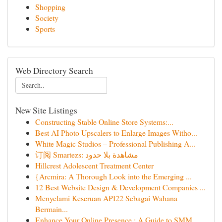
Shopping
Society
Sports
Web Directory Search
New Site Listings
Constructing Stable Online Store Systems:...
Best AI Photo Upscalers to Enlarge Images Witho...
White Magic Studios – Professional Publishing A...
订阅 Smartezs: مشاهدة بلا حدود
Hillcrest Adolescent Treatment Center
{Arcmira: A Thorough Look into the Emerging ...
12 Best Website Design & Development Companies ...
Menyelami Keseruan API22 Sebagai Wahana
Bermain...
Enhance Your Online Presence : A Guide to SMM ...