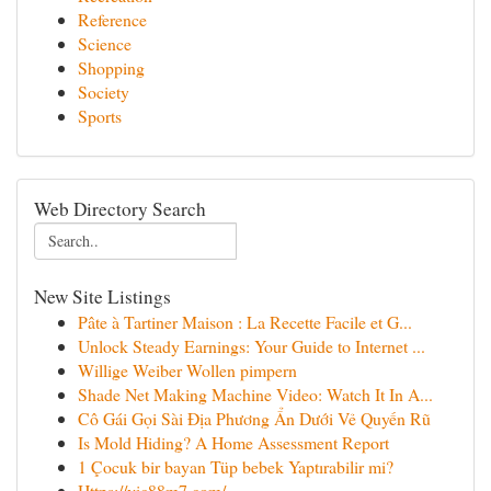
Reference
Science
Shopping
Society
Sports
Web Directory Search
New Site Listings
Pâte à Tartiner Maison : La Recette Facile et G...
Unlock Steady Earnings: Your Guide to Internet ...
Willige Weiber Wollen pimpern
Shade Net Making Machine Video: Watch It In A...
Cô Gái Gọi Sài Địa Phương Ẩn Dưới Vẻ Quyến Rũ
Is Mold Hiding? A Home Assessment Report
1 Çocuk bir bayan Tüp bebek Yaptırabilir mi?
Https://vic88m7.com/