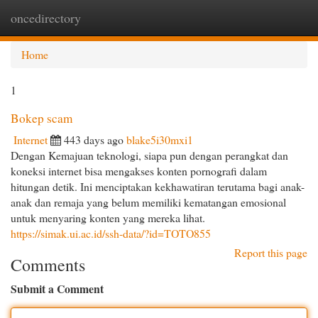
oncedirectory
Togg
navi
Home
1
Bokep scam
Internet
443 days ago
blake5i30mxi1
Dengan Kemajuan teknologi, siapa pun dengan perangkat dan
koneksi internet bisa mengakses konten pornografi dalam
hitungan detik. Ini menciptakan kekhawatiran terutama bagi anak-
anak dan remaja yang belum memiliki kematangan emosional
untuk menyaring konten yang mereka lihat.
https://simak.ui.ac.id/ssh-data/?id=TOTO855
Report this page
Comments
Submit a Comment