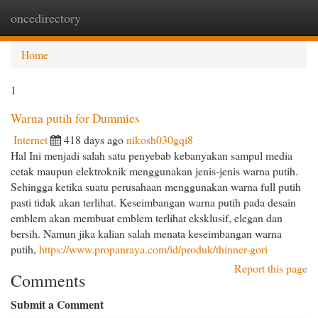
oncedirectory
Togg
navi
Home
1
Warna putih for Dummies
Internet
418 days ago
nikosh030gqi8
Hal Ini menjadi salah satu penyebab kebanyakan sampul media
cetak maupun elektroknik menggunakan jenis-jenis warna putih.
Sehingga ketika suatu perusahaan menggunakan warna full putih
pasti tidak akan terlihat. Keseimbangan warna putih pada desain
emblem akan membuat emblem terlihat eksklusif, elegan dan
bersih. Namun jika kalian salah menata keseimbangan warna
putih,
https://www.propanraya.com/id/produk/thinner-gori
Report this page
Comments
Submit a Comment