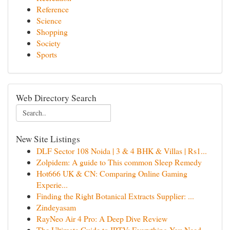
Reference
Science
Shopping
Society
Sports
Web Directory Search
New Site Listings
DLF Sector 108 Noida | 3 & 4 BHK & Villas | Rs1...
Zolpidem: A guide to This common Sleep Remedy
Hot666 UK & CN: Comparing Online Gaming
Experie...
Finding the Right Botanical Extracts Supplier: ...
Zindeyasam
RayNeo Air 4 Pro: A Deep Dive Review
The Ultimate Guide to IPTV: Everything You Need...