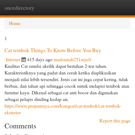
oncedirectory
Togg
navi
Home
1
Cat tembok Things To Know Before You Buy
Internet
415 days ago
madonnab251myc0
Kualitas Cat emulsi akrilik dapat bertahan 2-ten tahun.
Karakteristiknya yang padat dan cerah ketika diaplikasikan
menjadi nilai lebih tersendiri. Jenis cat ini juga cepat kering, tidak
berbau, dan tahan api sehingga cocok untuk melapisi tembok atau
furnitur kayu. Dikenal sebagai cat anti bocor dan digunakan
sebagai pelapis dinding kedap air,
https://www.propanraya.com/kategori/cat-tembok/cat-tembok-
eksterior
Report this page
Comments