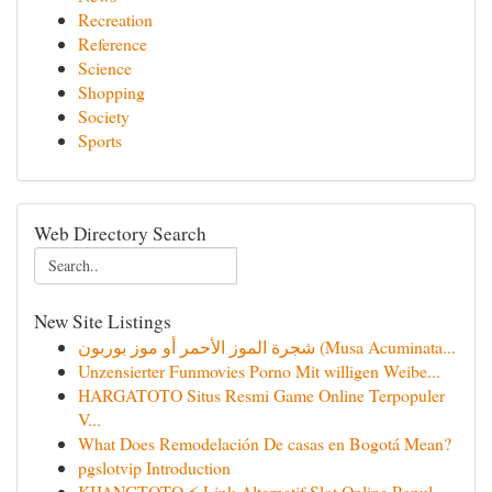
Recreation
Reference
Science
Shopping
Society
Sports
Web Directory Search
New Site Listings
شجرة الموز الأحمر أو موز بوربون (Musa Acuminata...
Unzensierter Funmovies Porno Mit willigen Weibe...
HARGATOTO Situs Resmi Game Online Terpopuler
V...
What Does Remodelación De casas en Bogotá Mean?
pgslotvip Introduction
KIJANGTOTO ⚡ Link Alternatif Slot Online Popul...