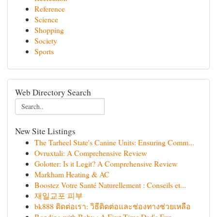
Reference
Science
Shopping
Society
Sports
Web Directory Search
New Site Listings
The Tarheel State's Canine Units: Ensuring Comm...
Ovruxtali: A Comprehensive Review
Golotter: Is it Legit? A Comprehensive Review
Markham Heating & AC
Boostez Votre Santé Naturellement : Conseils et...
재일교포 피부
bk888 ติดต่อเรา: วิธีติดต่อและช่องทางช่วยเหลือ
Bonding with Baby : A First-Time Dad's Fun ...