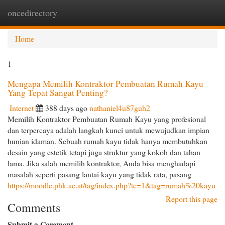
oncedirectory
Togg
navi
Home
1
Mengapa Memilih Kontraktor Pembuatan Rumah Kayu
Yang Tepat Sangat Penting?
Internet
388 days ago
nathaniel4u87guh2
Memilih Kontraktor Pembuatan Rumah Kayu yang profesional
dan terpercaya adalah langkah kunci untuk mewujudkan impian
hunian idaman. Sebuah rumah kayu tidak hanya membutuhkan
desain yang estetik tetapi juga struktur yang kokoh dan tahan
lama. Jika salah memilih kontraktor, Anda bisa menghadapi
masalah seperti pasang lantai kayu yang tidak rata, pasang
https://moodle.phk.ac.at/tag/index.php?tc=1&tag=rumah%20kayu
Report this page
Comments
Submit a Comment