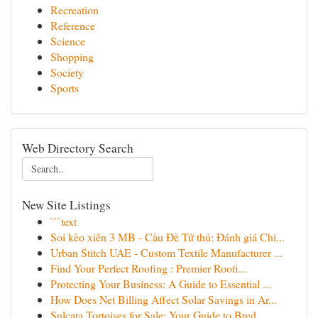
Recreation
Reference
Science
Shopping
Society
Sports
Web Directory Search
New Site Listings
```text
Soi kèo xiên 3 MB - Cầu Đề Tứ thủ: Đánh giá Chi...
Urban Stitch UAE - Custom Textile Manufacturer ...
Find Your Perfect Roofing : Premier Roofi...
Protecting Your Business: A Guide to Essential ...
How Does Net Billing Affect Solar Savings in Ar...
Sulcata Tortoises for Sale: Your Guide to Bred ...