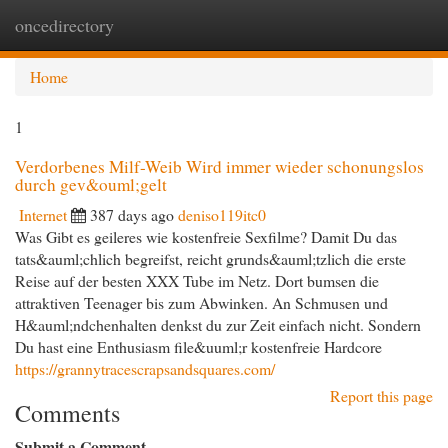
oncedirectory
Togg
navi
Home
1
Verdorbenes Milf-Weib Wird immer wieder schonungslos
durch gev&ouml;gelt
Internet
387 days ago
deniso119itc0
Was Gibt es geileres wie kostenfreie Sexfilme? Damit Du das
tats&auml;chlich begreifst, reicht grunds&auml;tzlich die erste
Reise auf der besten XXX Tube im Netz. Dort bumsen die
attraktiven Teenager bis zum Abwinken. An Schmusen und
H&auml;ndchenhalten denkst du zur Zeit einfach nicht. Sondern
Du hast eine Enthusiasm file&uuml;r kostenfreie Hardcore
https://grannytracescrapsandsquares.com/
Report this page
Comments
Submit a Comment