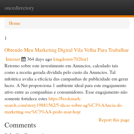
oncedirectory
Togg
navi
Home
1
Obtendo Meu Marketing Digital Vila Velha Para Trabalhar
Internet
364 days ago
kingdomw702bat1
Retorno sobre este investimento em Anuncios, calculado tais
como a receita gerada dividida pelo custo da Anuncios. Tal
mfoitrica avalia a eficácia das campanhas de publicidade em gerar
lucro. A Net proporciona 1 ambiente ideal para este engajamento
ativo entre as companhias e consumidores. Esse engajamento não
somente fortalece estes
https://bookmark-
search.com/story19881562/5-dicas-sobre-ag%C3%AAncia-de-
marketing-voc%C3%AA-pode-usar-hoje
Report this page
Comments