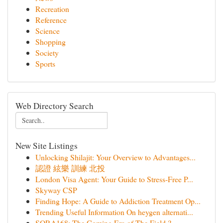
Recreation
Reference
Science
Shopping
Society
Sports
Web Directory Search
New Site Listings
Unlocking Shilajit: Your Overview to Advantages...
認證 絃樂 訓練 北投
London Visa Agent: Your Guide to Stress-Free P...
Skyway CSP
Finding Hope: A Guide to Addiction Treatment Op...
Trending Useful Information On heygen alternati...
SORA168: The Coming Era of The Field ?