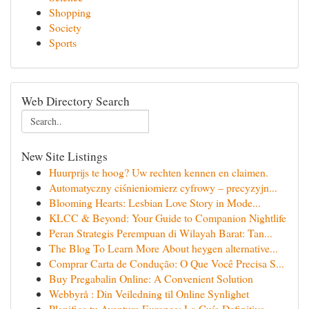
Shopping
Society
Sports
Web Directory Search
New Site Listings
Huurprijs te hoog? Uw rechten kennen en claimen.
Automatyczny ciśnieniomierz cyfrowy – precyzyjn...
Blooming Hearts: Lesbian Love Story in Mode...
KLCC & Beyond: Your Guide to Companion Nightlife
Peran Strategis Perempuan di Wilayah Barat: Tan...
The Blog To Learn More About heygen alternative...
Comprar Carta de Condução: O Que Você Precisa S...
Buy Pregabalin Online: A Convenient Solution
Webbyrå : Din Veiledning til Online Synlighet
Planifica tu Aventura Europea: La Guía Definitiva