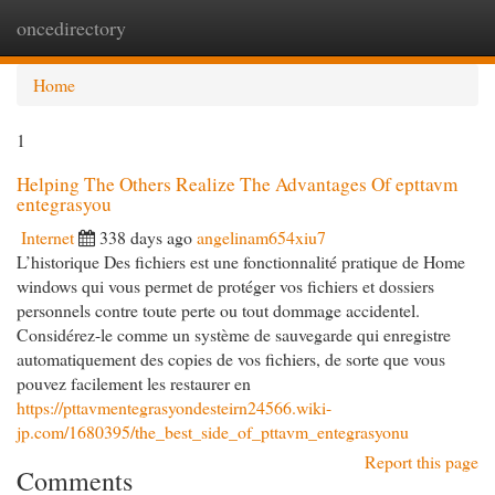
oncedirectory
Togg
navi
Home
1
Helping The Others Realize The Advantages Of epttavm
entegrasyou
Internet
338 days ago
angelinam654xiu7
L’historique Des fichiers est une fonctionnalité pratique de Home
windows qui vous permet de protéger vos fichiers et dossiers
personnels contre toute perte ou tout dommage accidentel.
Considérez-le comme un système de sauvegarde qui enregistre
automatiquement des copies de vos fichiers, de sorte que vous
pouvez facilement les restaurer en
https://pttavmentegrasyondesteirn24566.wiki-
jp.com/1680395/the_best_side_of_pttavm_entegrasyonu
Report this page
Comments