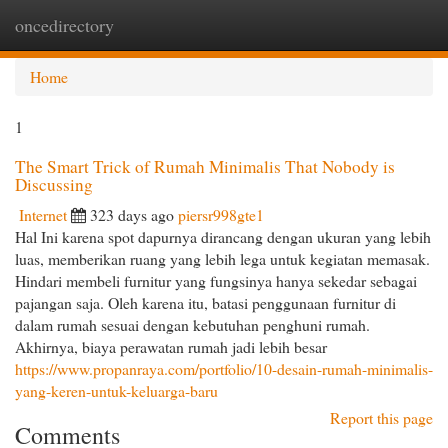
oncedirectory
Togg
navi
Home
1
The Smart Trick of Rumah Minimalis That Nobody is
Discussing
Internet
323 days ago
piersr998gte1
Hal Ini karena spot dapurnya dirancang dengan ukuran yang lebih
luas, memberikan ruang yang lebih lega untuk kegiatan memasak.
Hindari membeli furnitur yang fungsinya hanya sekedar sebagai
pajangan saja. Oleh karena itu, batasi penggunaan furnitur di
dalam rumah sesuai dengan kebutuhan penghuni rumah.
Akhirnya, biaya perawatan rumah jadi lebih besar
https://www.propanraya.com/portfolio/10-desain-rumah-minimalis-
yang-keren-untuk-keluarga-baru
Report this page
Comments