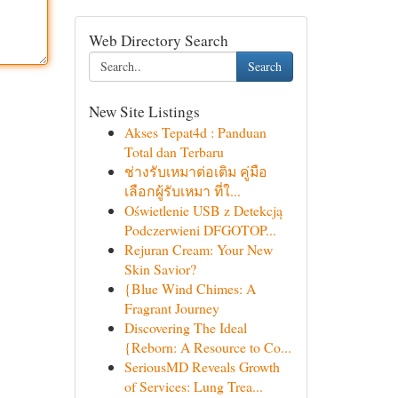
Web Directory Search
Search
New Site Listings
Akses Tepat4d : Panduan
Total dan Terbaru
ช่างรับเหมาต่อเติม คู่มือ
เลือกผู้รับเหมา ที่ใ...
Oświetlenie USB z Detekcją
Podczerwieni DFGOTOP...
Rejuran Cream: Your New
Skin Savior?
{Blue Wind Chimes: A
Fragrant Journey
Discovering The Ideal
{Reborn: A Resource to Co...
SeriousMD Reveals Growth
of Services: Lung Trea...