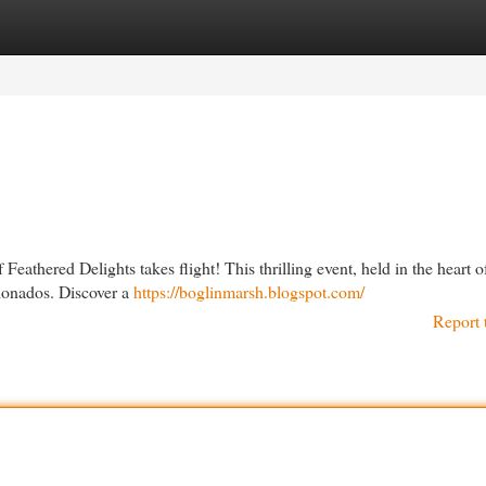
egories
Register
Login
 Feathered Delights takes flight! This thrilling event, held in the heart o
cionados. Discover a
https://boglinmarsh.blogspot.com/
Report 