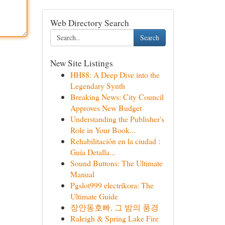
Web Directory Search
Search
New Site Listings
HH88: A Deep Dive into the
Legendary Synth
Breaking News: City Council
Approves New Budget
Understanding the Publisher's
Role in Your Book...
Rehabilitación en la ciudad :
Guía Detalla...
Sound Buttons: The Ultimate
Manual
Pgslot999 electrikora: The
Ultimate Guide
장안동호빠, 그 밤의 풍경
Raleigh & Spring Lake Fire