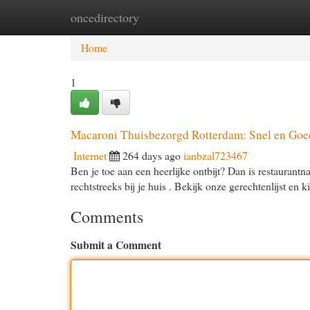
oncedirectory
Home
New Site Listings
Add Site
Cat
Home
1
Macaroni Thuisbezorgd Rotterdam: Snel en Goe
Internet
264 days ago
ianbzal723467
Ben je toe aan een heerlijke ontbijt? Dan is restauran
rechtstreeks bij je huis . Bekijk onze gerechtenlijst en 
Comments
Submit a Comment