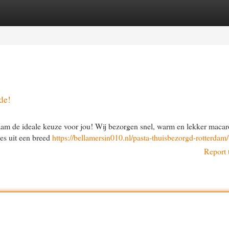
egories
Register
Login
de!
tnaam de ideale keuze voor jou! Wij bezorgen snel, warm en lekker macar
kies uit een breed
https://bellamersin010.nl/pasta-thuisbezorgd-rotterdam/
Report 