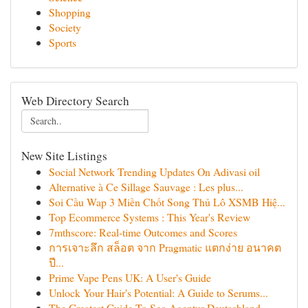
Shopping
Society
Sports
Web Directory Search
New Site Listings
Social Network Trending Updates On Adivasi oil
Alternative à Ce Sillage Sauvage : Les plus...
Soi Cầu Wap 3 Miền Chốt Song Thủ Lô XSMB Hiệ...
Top Ecommerce Systems : This Year's Review
7mthscore: Real-time Outcomes and Scores
การเจาะลึก สล็อต จาก Pragmatic แตกง่าย อนาคต
ปี...
Prime Vape Pens UK: A User's Guide
Unlock Your Hair's Potential: A Guide to Serums...
The Greatest Guide To Seo Agentur Deutschland