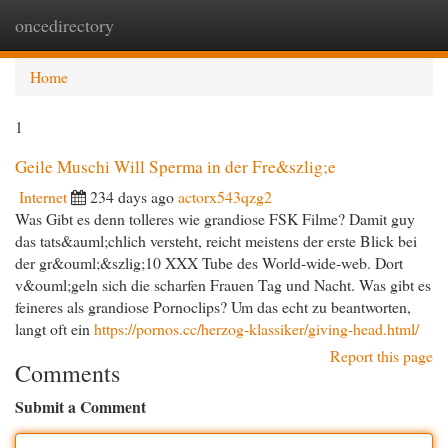
oncedirectory
Togg
navi
Home
1
Geile Muschi Will Sperma in der Fre&szlig;e
Internet
234 days ago
actorx543qzg2
Was Gibt es denn tolleres wie grandiose FSK Filme? Damit guy
das tats&auml;chlich versteht, reicht meistens der erste Blick bei
der gr&ouml;&szlig;10 XXX Tube des World-wide-web. Dort
v&ouml;geln sich die scharfen Frauen Tag und Nacht. Was gibt es
feineres als grandiose Pornoclips? Um das echt zu beantworten,
langt oft ein
https://pornos.cc/herzog-klassiker/giving-head.html/
Report this page
Comments
Submit a Comment