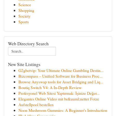
Science
Shopping
Society
Sports
Web Directory Search
New Site Listings
G2gbetvip: Your Ultimate Online Gambling Destin...
Bizcompass – Unified Software for Business Proc...
Browse Anyswap tools for Asset Bridging and Liq...
Boutiq Switch V4: A In-Depth Review
Profesyonel Web Sitesi Yaptırmak: İşinize Değer...
Elegantes Online Video mit br&uuml;netter Fotze
Aufstellpool bestellen
Noon Mushroom Gummies: A Beginner's Introduction
IPad 10ma Generación