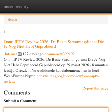
oncedirectory
Togg
navi
Home
1
Omni IPTV Review 2026: De Beste Streamingdienst Die
Je Nog Niet Hebt Geprobeerd
Internet
127 days ago
deannaisow399192
Omni IPTV Review 2026: De Beste Streamingdienst Die Je Nog
Niet Hebt Geprobeerd Gepubliceerd op 29 maart 2026 · 8 minuten
leestijd Overzicht Nu traditionele kabelabonnementen in heel
West-Europa blijven
https://sites.google.com/view/omni-iptv-
review/
Report this page
Comments
Submit a Comment