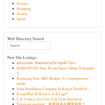
Science
Shopping
Society
Sports
Web Directory Search
New Site Listings
ผลบอลสด: อัพเดทสกอร์ล่าสุดทั่วโลก!
HARGATOTO Situs Resmi Game Online Terpopuler
V...
Replacing Your ABS Module: A Comprehensive
Guide
Solar Installation Company In Kalyan Dombivli -...
EscapePlan IS Review: Is It Legit?
Çalı Uyducu: En Ucuz Çalı Uydu Kurulumu
Telegramcopyright：最新版本在哪里获取？