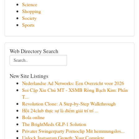
Science
Shopping
Society
Sports
Web Directory Search
New Site Listings
Nederlandse Ad Networks: Een Overzicht voor 2026
Soi Cặp Xỉu Chủ MT - XSMB Rồng Bạch Kim: Phân
T...
Revolution Clone: A Step-by-Step Walkthrough
Hội 24club thực sự là điểm giải trí trí ...
Bola online
The BrightMeds GLP-1 Solution
Privater Swingerparty Pornoclip Mit hemmungslos...
Unlock Instagram Growth: Your Complete