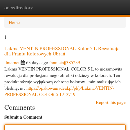
oncedirectory
Togg
navi
Home
1
Lakma VENTIN PROFESSIONAL Kolor 5 L Rewolucja
dla Praniu Kolorowych Ubrań
Internet
63 days ago
fannietajj385239
Lakma VENTIN PROFESSIONAL COLOR 5 L to niesamowita
rewolucja dla profesjonalnego obróbki odzieży w kolorach. Ten
produkt oferuje wyjątkową ochronę kolorów , minimalizując ich
blednięcie .
https://opakowaniadeal.pl/pl/p/Lakma-VENTIN-
PROFESSIONAL-COLOR-5-L/13719
Report this page
Comments
Submit a Comment