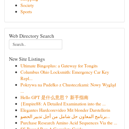
Society
Sports
Web Directory Search
New Site Listings
Ultimate Bingoplus: a Gateway for Tongits
Columbus Ohio Locksmith: Emergency Car Key
Repl...
Pokrywa na Pudełko z Chusteczkami: Nowy Wygląd
...
Hello GPT 是什么意思？ 新手指南
{Empire88: A Detailed Examination into the ...
Elegantes Hardcorevideo Mit blonder Darstellerin
برنامج المعاون حل شامل من أجل تدبير الحضو...
Purchase Research Amino Acid Sequences Via the ...
SS Round Bar: A Complete Guide