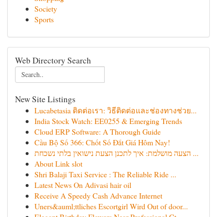
Society
Sports
Web Directory Search
New Site Listings
Lucabetasia ติดต่อเรา: วิธีติดต่อและช่องทางช่วย...
India Stock Watch: EE0255 & Emerging Trends
Cloud ERP Software: A Thorough Guide
Cầu Bộ Số 366: Chốt Số Đắt Giá Hôm Nay!
הצעה מושלמת: איך לתכנן הצעת נישואין בלתי נשכחת ...
About Link slot
Shri Balaji Taxi Service : The Reliable Ride ...
Latest News On Adivasi hair oil
Receive A Speedy Cash Advance Internet
Uners&auml;ttliches Escortgirl Wird Out of door...
Elegant Birthday Flowers Near Professional Ct