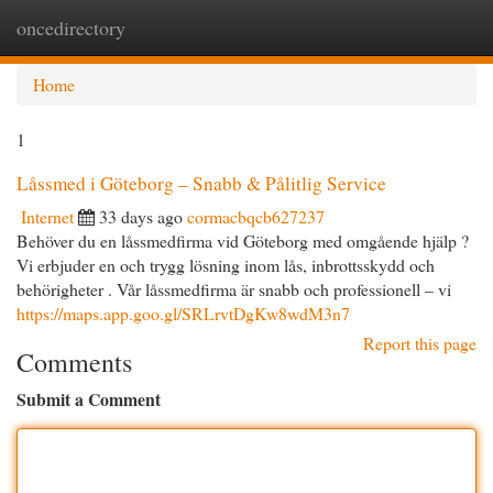
oncedirectory
Togg
navi
Home
1
Låssmed i Göteborg – Snabb & Pålitlig Service
Internet
33 days ago
cormacbqcb627237
Behöver du en låssmedfirma vid Göteborg med omgående hjälp ?
Vi erbjuder en och trygg lösning inom lås, inbrottsskydd och
behörigheter . Vår låssmedfirma är snabb och professionell – vi
https://maps.app.goo.gl/SRLrvtDgKw8wdM3n7
Report this page
Comments
Submit a Comment