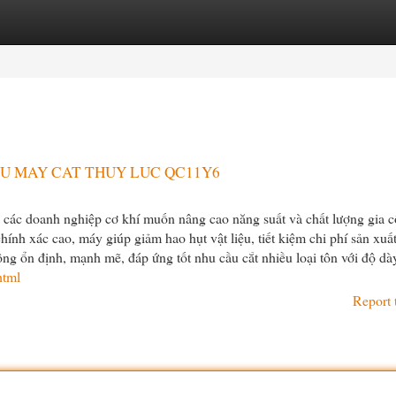
egories
Register
Login
TU MAY CAT THUY LUC QC11Y6
 các doanh nghiệp cơ khí muốn nâng cao năng suất và chất lượng gia 
hính xác cao, máy giúp giảm hao hụt vật liệu, tiết kiệm chi phí sản xuấ
ng ổn định, mạnh mẽ, đáp ứng tốt nhu cầu cắt nhiều loại tôn với độ dày
html
Report 