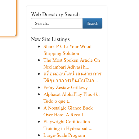
Web Directory Search
Search
New Site Listings
Shark P CL: Your Wood
Stripping Solution
The Most Spoken Article On
Neelambari Adivasi h...
สล็อตออนไลน์ เล่นง่าย การ
ใช้อุบายการเดินเงินในก...
Pełny Zestaw Grillowy
Alphasat AlphaPlay Plus 4k :
Tudo o que t...
A Nostalgic Glance Back
Over Here: A Recall
Playwright Certification
Training in Hyderabad ...
Large-Scale Program