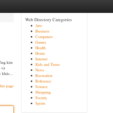
Web Directory Categories
Arts
Business
Computers
Games
Health
Home
Internet
công kim
Kids and Teens
t và
News
 khác...
Recreation
Reference
this page
Science
Shopping
Society
Sports