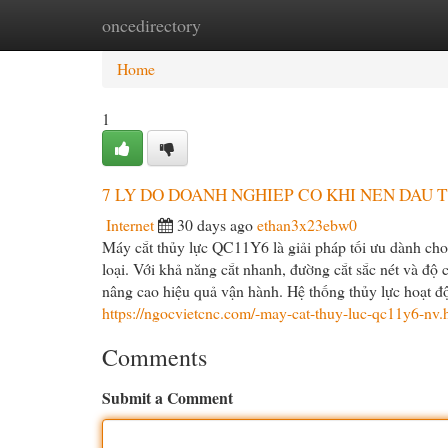
oncedirectory
Home
New Site Listings
Add Site
Cat
Home
1
7 LY DO DOANH NGHIEP CO KHI NEN DAU 
Internet
30 days ago
ethan3x23ebw0
Máy cắt thủy lực QC11Y6 là giải pháp tối ưu dành cho
loại. Với khả năng cắt nhanh, đường cắt sắc nét và độ c
nâng cao hiệu quả vận hành. Hệ thống thủy lực hoạt độ
https://ngocvietcnc.com/-may-cat-thuy-luc-qc11y6-nv.
Comments
Submit a Comment