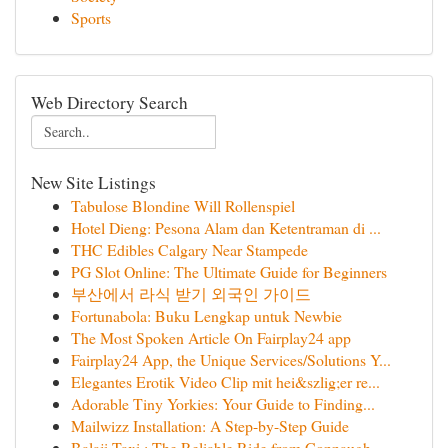
Sports
Web Directory Search
New Site Listings
Tabulose Blondine Will Rollenspiel
Hotel Dieng: Pesona Alam dan Ketentraman di ...
THC Edibles Calgary Near Stampede
PG Slot Online: The Ultimate Guide for Beginners
부산에서 라식 받기 외국인 가이드
Fortunabola: Buku Lengkap untuk Newbie
The Most Spoken Article On Fairplay24 app
Fairplay24 App, the Unique Services/Solutions Y...
Elegantes Erotik Video Clip mit hei&szlig;er re...
Adorable Tiny Yorkies: Your Guide to Finding...
Mailwizz Installation: A Step-by-Step Guide
Balaji Taxi : The Reliable Ride from Connaugh...